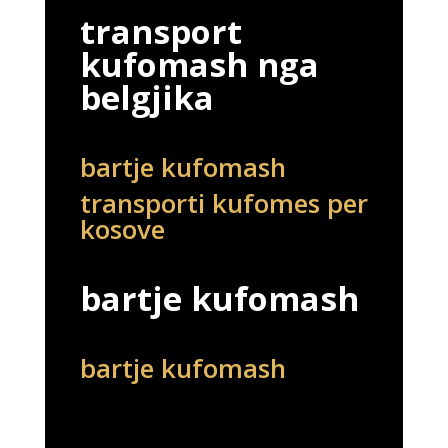
transport
kufomash nga
belgjika
bartje kufomash
transporti kufomes per
kosove
bartje kufomash
bartje kufomash