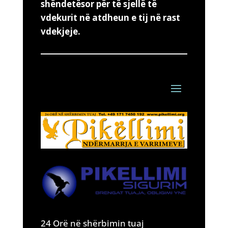
shëndetësor për të sjellë të
vdekurit në atdheun e tij në rast
vdekjeje.
24 Orë në shërbimin tuaj