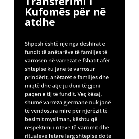
Transferimi i
Kufomës për në
atdhe
Shpesh është një nga dëshirat e
fundit të anëtarëve të familjes të
varrosen në varrezat e fshatit afër
shtëpisë ku janë të varrosur
prindërit, anëtarët e familjes dhe
miqtë dhe atje ju doni të gjeni
paqen e tij të fundit. Veç kësaj,
shumë varreza gjermane nuk janë
të vendosura mirë për njerëzit të
besimit mysliman, kështu që
respektimi i riteve të varrimit dhe
ritualeve fetare larg shtëpisë do të