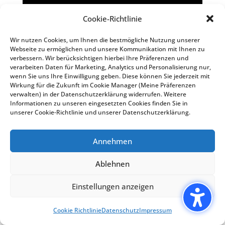
Cookie-Richtlinie
Për riatdhesimë nga Austria ne
kemi ekipe lokale të cilat
Wir nutzen Cookies, um Ihnen die bestmögliche Nutzung unserer
Webseite zu ermöglichen und unsere Kommunikation mit Ihnen zu
përkujdesen për të gjitha
verbessern. Wir berücksichtigen hierbei Ihre Präferenzen und
formalitetet, procedurat
verarbeiten Daten für Marketing, Analytics und Personalisierung nur,
wenn Sie uns Ihre Einwilligung geben. Diese können Sie jederzeit mit
administrative dhe proceseve të
Wirkung für die Zukunft im Cookie Manager (Meine Präferenzen
nevojshme në mënyrë që ju në
verwalten) in der Datenschutzerklärung widerrufen. Weitere
Informationen zu unseren eingesetzten Cookies finden Sie in
këtë mënyrë që mos tëkeni
unserer Cookie-Richtlinie und unserer Datenschutzerklärung.
probleme gjatë riatdhesimit apo
bartjen e kufomës
Annehmen
Ablehnen
Më shumë
Einstellungen anzeigen
Transporti i Kufomës nga
Belgjika
Cookie Richtlinie
Datenschutz
Impressum