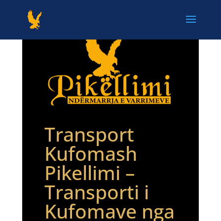
Transport
Kufomash
Pikellimi –
Transporti i
Kufomave nga