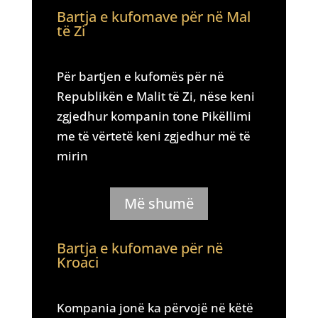
Bartja e kufomave për në Mal
të Zi
Për bartjen e kufomës për në
Republikën e Malit të Zi, nëse keni
zgjedhur kompanin tone Pikëllimi
me të vërtetë keni zgjedhur më të
mirin
Më shumë
Bartja e kufomave për në
Kroaci
Kompania jonë ka përvojë në këtë