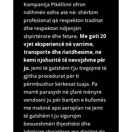
Kompanija Pikëllimi ofron
ndihmën edhe ate në: shërbim
profesional që respekton traditat
dhe respekton ndjenjën
shpirtërore dhe fetare.
Me gati 20
vjet eksperiencë në varrime,
transporte dhe riatdhesime, ne
kemi njohuritë të nevojshme për
ju.
Jemi të gatshëm t’ju tregojmë të
gjitha procedurat për ti
përmbushur kërkesat tuaja. Pa
marrë parasysh në çfarë mënyre
vendosni ju për bartjen e kufomës
me makinë apo aeroplan ne jemi
të gatshëm t ju sigurojm
besueshmëri thjeshtësi dhe
lehtësim shpirtëror,me dinjitet do