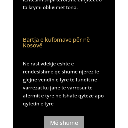
ta krymi obligimet tona.
Bartja e kufomave për në
Kosovë
Në rast vdekje është e
rëndësishme që shumë njerëz të
gjejnë vendin e tyre të fundit në
varrezat ku janë të varrosur të
afërmit e tyre në fshatë qytezë apo
qytetin e tyre
Më shumë