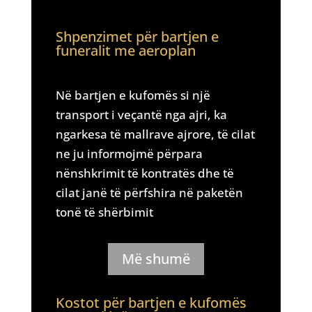
Shpenzimet për bartjen e
funeralit me aeroplan
Në bartjen e kufomës si një
transport i veçantë nga ajri, ka
ngarkesa të mallrave ajrore, të cilat
ne ju informojmë përpara
nënshkrimit të kontratës dhe të
cilat janë të përfshira në paketën
tonë të shërbimit
Më shumë
Kostot për bartjen e kufomës