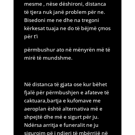
mesme , nëse dëshironi, distanca
të tjera nuk janë problem për ne.
Bisedoni me ne dhe na tregoni
kërkesat tuaja ne do të bëjmë çmos
për t’i
përmbushur ato në mënyrën më të
mirë të mundshme.
Në distanca të gjata ose kur bëhet
fjalë për përmbushjen e afateve të
caktuara,bartja e kufomave me
aeroplan është alternativa më e
shpejtë dhe më e sigurt për ju.
Ndërsa arritja e funeralit ne ju
sigurojm që i ndjeri të mbërrijë në