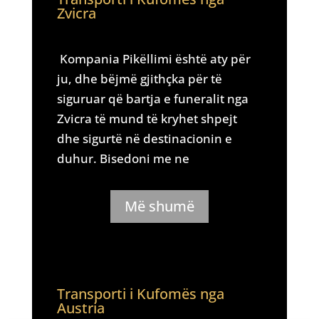
Zvicra
Kompania Pikëllimi është aty për
ju, dhe bëjmë gjithçka për të
siguruar që bartja e funeralit nga
Zvicra të mund të kryhet shpejt
dhe sigurtë në destinacionin e
duhur. Bisedoni me ne
Më shumë
Transporti i Kufomës nga
Austria