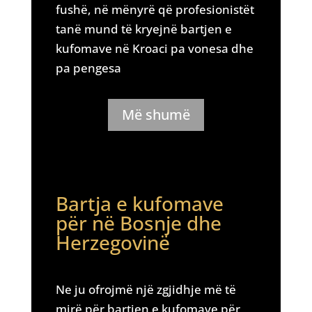
fushë, në mënyrë që profesionistët
tanë mund të kryejnë bartjen e
kufomave në Kroaci pa vonesa dhe
pa pengesa
Më shumë
Bartja e kufomave
për në Bosnje dhe
Herzegovinë
Ne ju ofrojmë një zgjidhje më të
mirë për bartjen e kufomave për