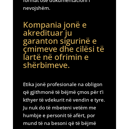
format ose dokumentacioni i
nevojshëm.
Kompania jonë e
akredituar ju
garanton sigurinë e
çmimeve dhe cilësi të
lartë në ofrimin e
shërbimeve.
Etika jonë profesionale na obligon
që gjithmonë të bëjmë çmos për t’i
kthyer të vdekurit në vendin e tyre.
Ju nuk do të mbeteni vetëm me
humbje e personit të afërt, por
mund të na besoni që të bëjmë