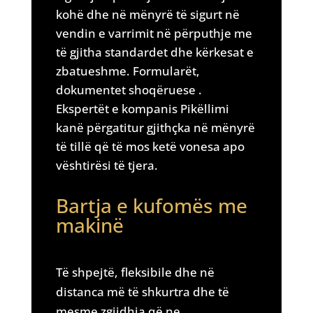
kohë dhe në mënyrë të sigurt në
vendin e varrimit në përputhje me
të gjitha standardet dhe kërkesat e
zbatueshme. Formularët,
dokumentet shoqëruese .
Ekspertët e kompanis Pikëllimi
kanë përgatitur gjithçka në mënyrë
të tillë që të mos ketë vonesa apo
vështirësi të tjera.
Bartja e kufomës me
makinë
Të shpejtë, fleksibile dhe në
distanca më të shkurtra dhe të
mesme zgjidhja që ne