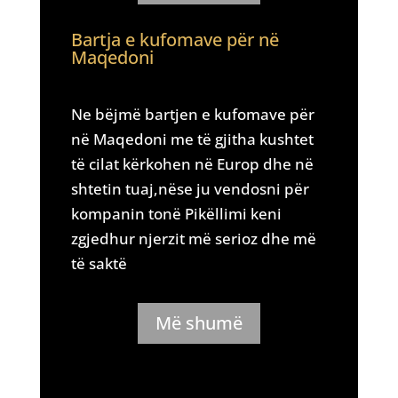
Bartja e kufomave për në
Maqedoni
Ne bëjmë bartjen e kufomave për
në Maqedoni me të gjitha kushtet
të cilat kërkohen në Europ dhe në
shtetin tuaj,nëse ju vendosni për
kompanin tonë Pikëllimi keni
zgjedhur njerzit më serioz dhe më
të saktë
Më shumë