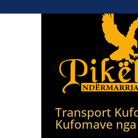
Transport
Kuf
Kufomave nga 