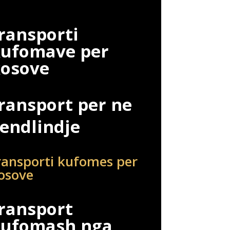
ransporti
ufomave per
osove
ransport per ne
endlindje
ransporti kufomes per
osove
ransport
kufomash nga