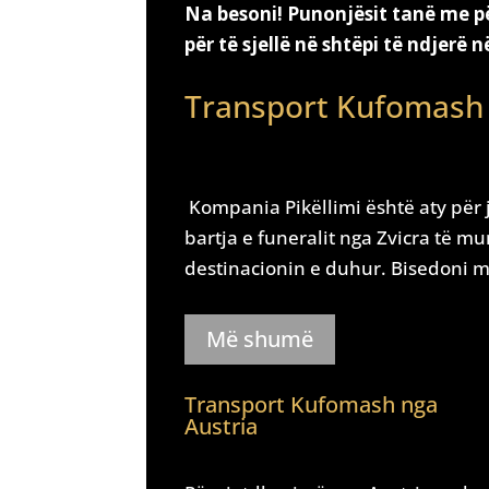
Na besoni! Punonjësit tanë me p
për të sjellë në shtëpi të ndjerë 
Transport Kufomash 
Kompania Pikëllimi është aty për j
bartja e funeralit nga Zvicra të m
destinacionin e duhur. Bisedoni 
Më shumë
Transport Kufomash nga
Austria