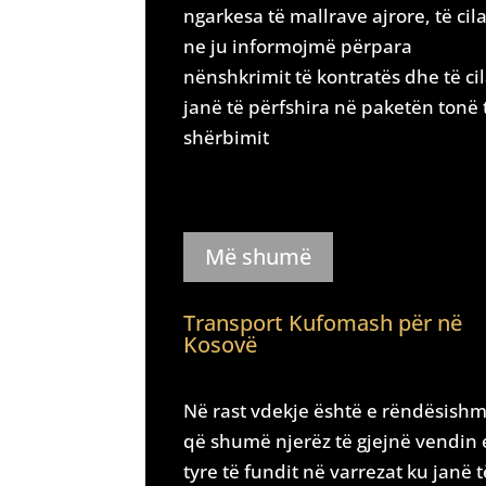
ngarkesa të mallrave ajrore, të cila
ne ju informojmë përpara
nënshkrimit të kontratës dhe të cil
janë të përfshira në paketën tonë 
shërbimit
Më shumë
Transport Kufomash për në
Kosovë
Në rast vdekje është e rëndësish
që shumë njerëz të gjejnë vendin 
tyre të fundit në varrezat ku janë t