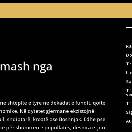
Ra
Do
omash nga
Tr
Ll
Sa
Tr
ve
ë shtëpitë e tyre në dekadat e fundit, qoftë
Tr
konomike. Në qytetet gjermane ekzistojnë
Si
l, shqiptarë, kroatë ose Boshnjak. Edhe pse
Au
të për shumicën e popullatës, dëshira e çdo