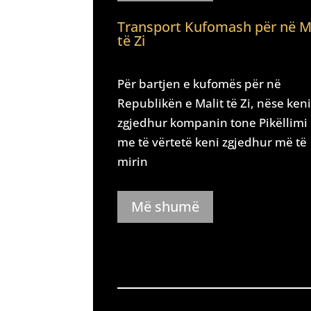
Transport Kufomash për në M
të Zi
Për bartjen e kufomës për në
Republikën e Malit të Zi, nëse ken
zgjedhur kompanin tone Pikëllimi
me të vërtetë keni zgjedhur më të
mirin
Më shumë