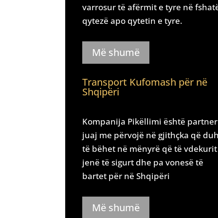
varrosur të afërmit e tyre në fshat
qytezë apo qytetin e tyre.
Më shumë
Transport Kufomash për në
Shqipëri
Kompanija Pikëllimi është partner
juaj me përvojë në gjithçka që du
të bëhet në mënyrë që të vdekurit
jenë të sigurt dhe pa vonesë të
bartet për në Shqipëri
Më shumë