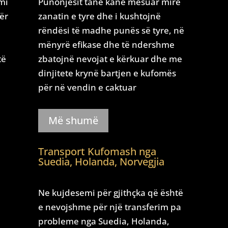
mi
Punonjësit tanë kanë mësuar mirë
për
zanatin e tyre dhe i kushtojnë
rëndësi të madhe punës së tyre, në
mënyrë efikase dhe të ndershme
të
zbatojnë nevojat e kërkuar dhe me
dinjitete krynë bartjen e kufomës
për në vendin e caktuar
Më shumë
Transport Kufomash nga
Suedia, Holanda, Norvegjia
Ne kujdesemi për gjithçka që është
e nevojshme për një transferim pa
probleme nga Suedia, Holanda,