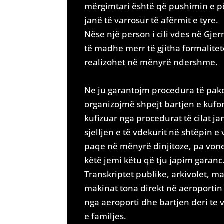
mërgimtari është që pushimin e pë
janë të varrosur të afërmit e tyre.
Nëse një person i cili vdes në Gj
të madhe merr të gjitha formalitet
realizohet në mënyrë ndershme.
Ne ju garantojm procedura të pak
organizojmë shpejt bartjen e kufo
kufizuar nga procedurat të cilat j
sjelljen e të vdekurit në shtëpin e 
paqe në mënyrë dinjitoze, pa vone
këtë jemi këtu që tju japim garanc
Transkriptet publike, arkivolet, ma
makinat tona direkt në aeroportin 
nga aeroporti dhe bartjen deri te 
e familjes.