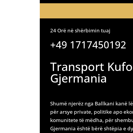
24 Orë në shërbimin tuaj
+49 1717450192
Transport Kuf
Gjermania
Shumë njerëz nga Ballkani kanë lën
për arsye private, politike apo e
komunitete të mëdha, për shembul
Gjermania është bërë shtëpia e dy