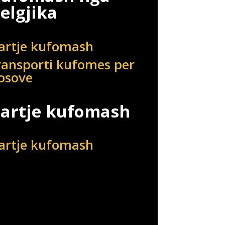
elgjika
artje kufomash
ransporti kufomes per
osove
artje kufomash
artje kufomash