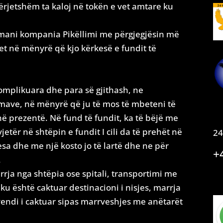
rjetshëm ta kaloj në tokën e vet amtare ku
ermani kompania Pikëllimi me përgjegjësin më
et në mënyrë që kjo kërkesë e fundit të
omplikuara dhe para së gjithash, ne
mave, në mënyrë që ju të mos të mbeteni të
anë prezentë. Në fund të fundit, ka të bëjë me
vjetër në shtëpin e fundit I cili da të prehët në
24
sa dhe me një kosto jo të lartë dhe ne për
+
.
rrja nga shtëpia ose spitali, transportimi me
ku është caktuar destinacioni i nisjes, marrja
vendi i caktuar sipas marrveshjes me anëtarët