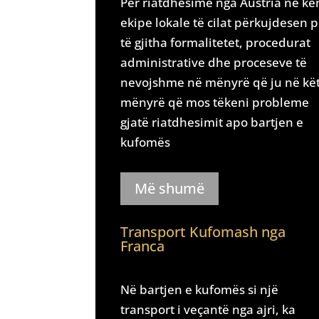
Për riatdhesimë nga Austria ne ke
ekipe lokale të cilat përkujdesen 
të gjitha formalitetet, procedurat
administrative dhe proceseve të
nevojshme në mënyrë që ju në kë
mënyrë që mos tëkeni probleme
gjatë riatdhesimit apo bartjen e
kufomës
Më shumë
Transport Kufomash nga
Franca
Në bartjen e kufomës si një
transport i veçantë nga ajri, ka