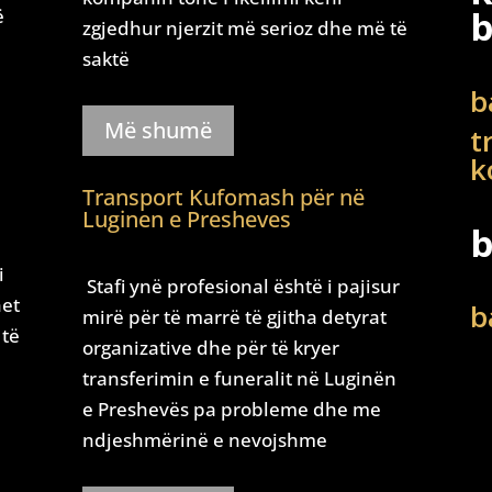
b
ë
zgjedhur njerzit më serioz dhe më të
saktë
b
Më shumë
t
k
Transport Kufomash për në
Luginen e Presheves
b
i
Stafi ynë profesional është i pajisur
het
b
mirë për të marrë të gjitha detyrat
 të
organizative dhe për të kryer
transferimin e funeralit në Luginën
e Preshevës pa probleme dhe me
ndjeshmërinë e nevojshme