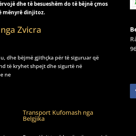
ërvojë dhe të besueshëm do të bëjnë çmos
në mënyrë dinjitoz.
nga Zvicra
B
R
9
u, dhe bëjmë gjithçka për të siguruar që
und të kryhet shpejt dhe sigurtë në
me ne
Transport Kufomash nga
Belgjika