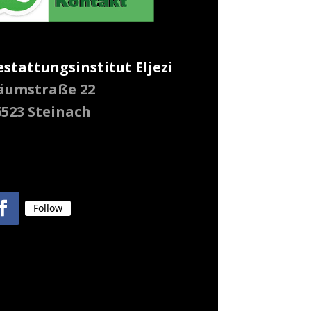
estattungsinstitut Eljezi
äumstraße 22
6523 Steinach
Follow