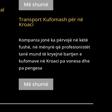
Më shumë
al
Transport Kufomash për në
Kroaci
i
Kompania jonë ka përvojë në këtë
fushë, në mënyrë që profesionistët
tanë mund të kryejnë bartjen e
kufomave në Kroaci pa vonesa dhe
pa pengesa
Më shumë