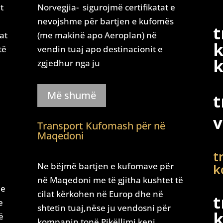
t
Norvegjia- sigurojmë certifikatat e
nevojshme për bartjen e kufomës
t
at
(me makinë apo Aeroplan) në
k
të
vendin tuaj apo destinacionit e
k
zgjedhur nga ju
Më shumë
t
v
Transport Kufomash për në
Maqedoni
t
k
Ne bëjmë bartjen e kufomave për
në Maqedoni me të gjitha kushtet të
me
cilat kërkohen në Europ dhe në
t
e
shtetin tuaj,nëse ju vendosni për
ë
kompanin tonë Pikëllimi keni