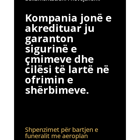
Kompania jonë e
akredituar ju
garanton
sigurinë e
çmimeve dhe
cilësi të lartë në
ofrimin e
shërbimeve.
Shpenzimet për bartjen e
funeralit me aeroplan