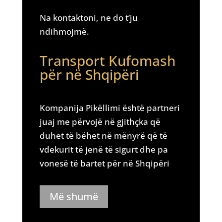
Na kontaktoni, ne do t’ju
ndihmojmë.
Transport Kufomash
për në Shqipëri
Kompanija Pikëllimi është partneri
juaj me përvojë në gjithçka që
duhet të bëhet në mënyrë që të
vdekurit të jenë të sigurt dhe pa
vonesë të bartet për në Shqipëri
Më shumë