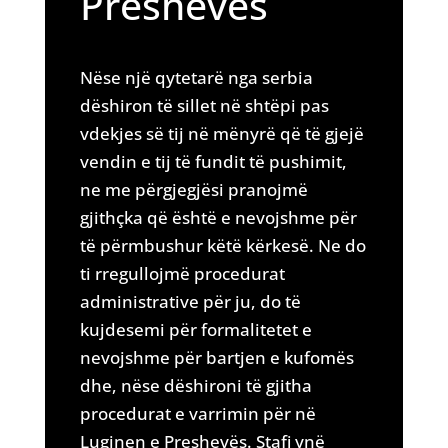
Preshevës
Nëse një qytetarë nga serbia
dëshiron të sillet në shtëpi pas
vdekjes së tij në mënyrë që të gjejë
vendin e tij të fundit të pushimit,
ne me përgjegjësi pranojmë
gjithçka që është e nevojshme për
të përmbushur këtë kërkesë. Ne do
ti rregullojmë procedurat
administrative për ju, do të
kujdesemi për formalitetet e
nevojshme për bartjen e kufomës
dhe, nëse dëshironi të gjitha
procedurat e varrimin për në
Luginen e Preshevës. Stafi ynë