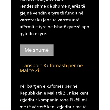
rëndësishme që shumë njerëz të
gjejnë vendin e tyre të fundit në
varrezat ku janë të varrosur të
afërmit e tyre në fshatë qytezë apo
qytetin e tyre.
Më shumë
Transport Kufomash për në
Mal të Zi
Për bartjen e kufomës për në
Republikën e Malit të Zi, nëse keni
zgjedhur kompanin tone Pikëllimi
me të vërtetë keni zgjedhur më të