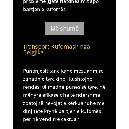
probleme gjatë riatdhesimit apo
bartjen e kufomës
Më shumë
Transport Kufomash nga
Belgjika
Punonjësit tanë kanë mësuar mirë
zanatin e tyre dhe i kushtojnë
rëndësi të madhe punës së tyre, në
mënyrë efikase dhe të ndershme
zbatojnë nevojat e kërkuar dhe me
dinjitete krynë bartjen e kufomës
për në vendin e caktuar