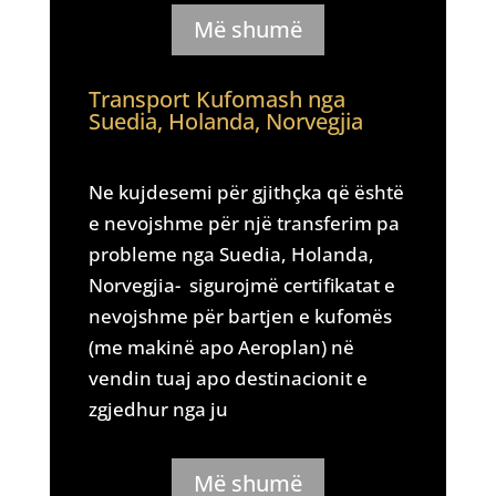
Më shumë
Transport Kufomash nga
Suedia, Holanda, Norvegjia
Ne kujdesemi për gjithçka që është
e nevojshme për një transferim pa
probleme nga Suedia, Holanda,
Norvegjia- sigurojmë certifikatat e
nevojshme për bartjen e kufomës
(me makinë apo Aeroplan) në
vendin tuaj apo destinacionit e
zgjedhur nga ju
Më shumë