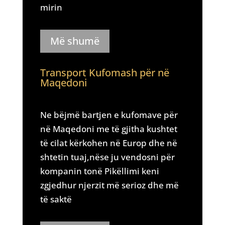
mirin
Më shumë
Transport Kufomash për në
Maqedoni
Ne bëjmë bartjen e kufomave për
në Maqedoni me të gjitha kushtet
të cilat kërkohen në Europ dhe në
shtetin tuaj,nëse ju vendosni për
kompanin tonë Pikëllimi keni
zgjedhur njerzit më serioz dhe më
të saktë