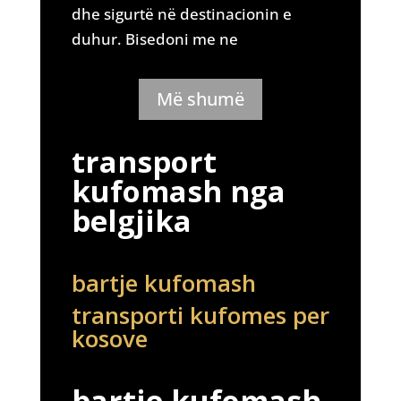
dhe sigurtë në destinacionin e
duhur. Bisedoni me ne
Më shumë
transport
kufomash nga
belgjika
bartje kufomash
transporti kufomes per
kosove
bartje kufomash