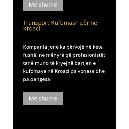
Më shumë
Transport Kufomash për në
Kroaci
Kompania jonë ka përvojë në këtë
fushë, në mënyrë që profesionistët
tanë mund të kryejnë bartjen e
kufomave në Kroaci pa vonesa dhe
pa pengesa
Më shumë