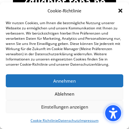
Zgjidhjet tona në
raste Vdekje
Cookie-Richtlinie
Wir nutzen Cookies, um Ihnen die bestmögliche Nutzung unserer
Webseite zu ermöglichen und unsere Kommunikation mit Ihnen zu
Shpesh është një nga dëshirat e
verbessern. Wir berücksichtigen hierbei Ihre Präferenzen und
fundit të anëtarëve të familjes të
verarbeiten Daten für Marketing, Analytics und Personalisierung nur,
wenn Sie uns Ihre Einwilligung geben. Diese können Sie jederzeit mit
varrosen në varrezat e fshatit afër
Wirkung für die Zukunft im Cookie Manager (Meine Präferenzen
shtëpisë ku janë të varrosur
verwalten) in der Datenschutzerklärung widerrufen. Weitere
Informationen zu unseren eingesetzten Cookies finden Sie in
prindërit, anëtarët e familjes dhe
unserer Cookie-Richtlinie und unserer Datenschutzerklärung.
miqtë dhe atje ju doni të gjeni
paqen e tij të fundit. Veç kësaj,
Annehmen
shumë varreza gjermane nuk janë
të vendosura mirë për njerëzit të
Ablehnen
besimit mysliman, kështu që
Einstellungen anzeigen
respektimi i riteve të varrimit dhe
ritualeve fetare larg shtëpisë do të
Cookie Richtlinie
Datenschutz
Impressum
ishte e vështirë ose e pamundur.