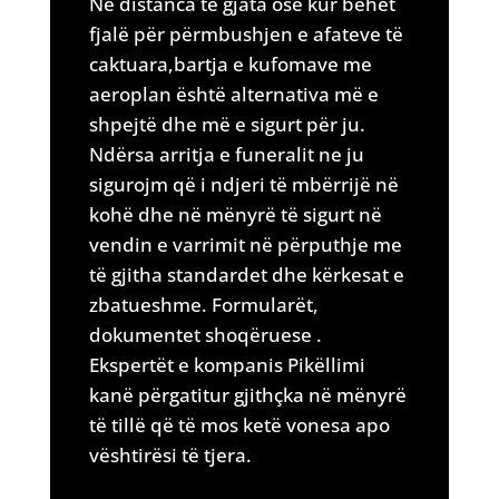
Në distanca të gjata ose kur bëhet
fjalë për përmbushjen e afateve të
caktuara,bartja e kufomave me
aeroplan është alternativa më e
shpejtë dhe më e sigurt për ju.
Ndërsa arritja e funeralit ne ju
sigurojm që i ndjeri të mbërrijë në
kohë dhe në mënyrë të sigurt në
vendin e varrimit në përputhje me
të gjitha standardet dhe kërkesat e
zbatueshme. Formularët,
dokumentet shoqëruese .
Ekspertët e kompanis Pikëllimi
kanë përgatitur gjithçka në mënyrë
të tillë që të mos ketë vonesa apo
vështirësi të tjera.