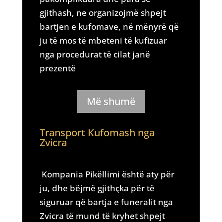
gjithash, ne organizojmë shpejt
bartjen e kufomave, në mënyrë që
ju të mos të mbeteni të kufizuar
nga procedurat të cilat janë
prezentë
Më shumë
Transport Kufomash nga
Zvicra
Kompania Pikëllimi është aty për
ju, dhe bëjmë gjithçka për të
siguruar që bartja e funeralit nga
Zvicra të mund të kryhet shpejt