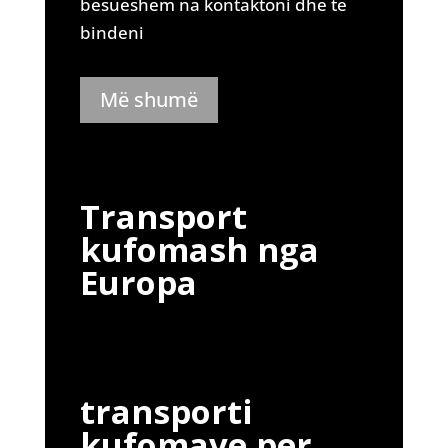
besueshëm na kontaktoni dhe të
bindeni
Më shumë
Transport
kufomash nga
Europa
transporti
kufomave per