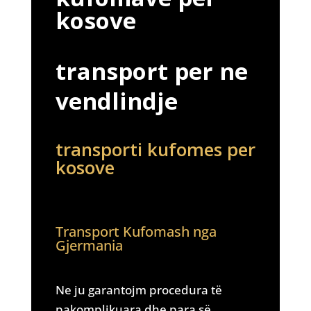
kosove
transport per ne
vendlindje
transporti kufomes per
kosove
Transport Kufomash nga
Gjermania
Ne ju garantojm procedura të
pakomplikuara dhe para së