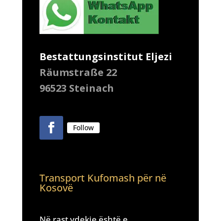
Bestattungsinstitut Eljezi
Räumstraße 22
96523 Steinach
Follow
Transport Kufomash për në
Kosovë
Në rast vdekje është e