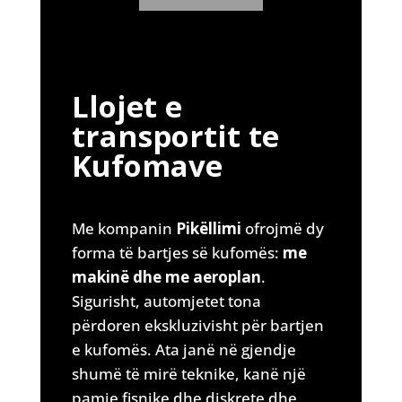
Llojet e
transportit te
Kufomave
Me kompanin
Pikëllimi
ofrojmë dy
forma të bartjes së kufomës:
me
makinë dhe me aeroplan
.
Sigurisht, automjetet tona
përdoren ekskluzivisht për bartjen
e kufomës. Ata janë në gjendje
shumë të mirë teknike, kanë një
pamje fisnike dhe diskrete dhe