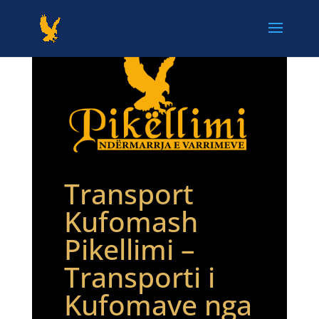
Transport
Kufomash
Pikellimi –
Transporti i
Kufomave nga