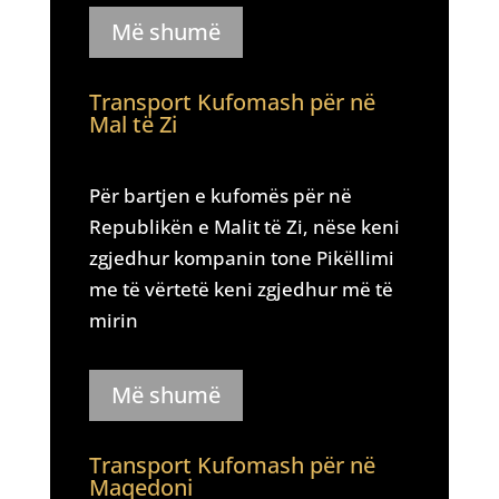
Më shumë
Transport Kufomash për në
Mal të Zi
Për bartjen e kufomës për në
Republikën e Malit të Zi, nëse keni
zgjedhur kompanin tone Pikëllimi
me të vërtetë keni zgjedhur më të
mirin
Më shumë
Transport Kufomash për në
Maqedoni