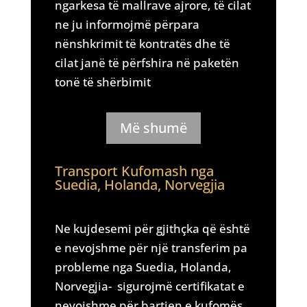
ngarkesa të mallrave ajrore, të cilat
ne ju informojmë përpara
nënshkrimit të kontratës dhe të
cilat janë të përfshira në paketën
tonë të shërbimit
Më shumë
Transport Kufomash nga
Suedia, Holanda, Norvegjia
Ne kujdesemi për gjithçka që është
e nevojshme për një transferim pa
probleme nga Suedia, Holanda,
Norvegjia- sigurojmë certifikatat e
nevojshme për bartjen e kufomës