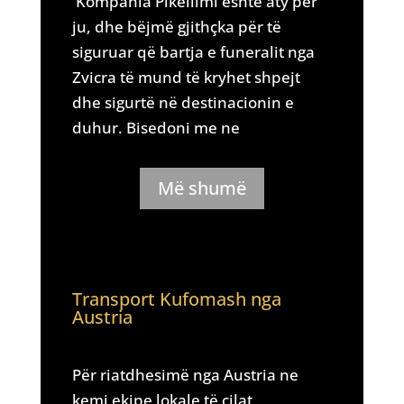
Kompania Pikëllimi është aty për
ju, dhe bëjmë gjithçka për të
siguruar që bartja e funeralit nga
Zvicra të mund të kryhet shpejt
dhe sigurtë në destinacionin e
duhur. Bisedoni me ne
Më shumë
Transport Kufomash nga
Austria
Për riatdhesimë nga Austria ne
kemi ekipe lokale të cilat