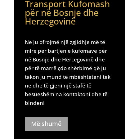
Transport Kufomash
për në Bosnje dhe
Herzegovinë
Ne ju ofrojmë një zgjidhje më të
mirë për bartjen e kufomave për
në Bosnje dhe Hercegovinë dhe
për të marrë çdo shërbimë që ju
takon ju mund të mbështeteni tek
ne dhe të gjeni një stafë të
besueshëm na kontaktoni dhe të
bindeni
Më shumë