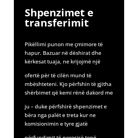
Shpenzimet e
transferimit
Pikëllimi punon me çmimore të
hapur. Bazuar në dëshirat dhe
kërkesat tuaja, ne krijojmë një
ofertë për të cilën mund të
mbështeteni. Kjo përfshin të gjitha
shërbimet që kemi rënë dakord me
ju – duke përfshirë shpenzimet e
bëra nga palët e treta kur ne
komisionimin e tyre gjatë
përfundimit të porosisë tonë.