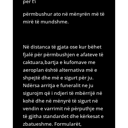
për t’i
përmbushur ato në mënyrën më të
mirë të mundshme.
Në distanca të gjata ose kur bëhet
fjalë për përmbushjen e afateve të
caktuara,bartja e kufomave me
aeroplan është alternativa më e
shpejtë dhe më e sigurt për ju.
Ndërsa arritja e funeralit ne ju
sigurojm që i ndjeri të mbërrijë në
kohë dhe në mënyrë të sigurt në
vendin e varrimit në përputhje me
të gjitha standardet dhe kërkesat e
zbatueshme. Formularët,