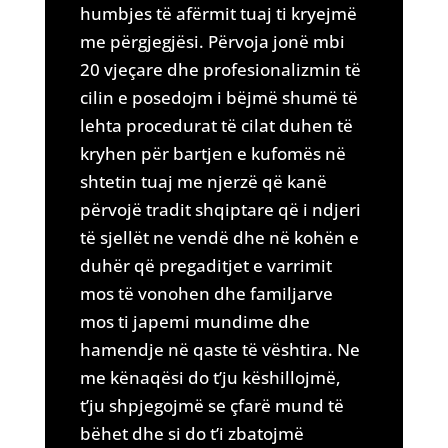
humbjes të afërmit tuaj ti kryejmë
me përgjegjësi. Përvoja jonë mbi
20 vjeçare dhe profesionalizmin të
cilin e posedojm i bëjmë shumë të
lehta procedurat të cilat duhen të
kryhen për bartjen e kufomës në
shtetin tuaj me njerzë që kanë
përvojë tradit shqiptare që i ndjeri
të sjellët ne vendë dhe në kohën e
duhër që pregaditjet e varrimit
mos të vonohen dhe familjarve
mos ti japemi mundime dhe
hamendje në qaste të vështira. Ne
me kënaqësi do t’ju këshillojmë,
t’ju shpjegojmë se çfarë mund të
bëhet dhe si do t’i zbatojmë