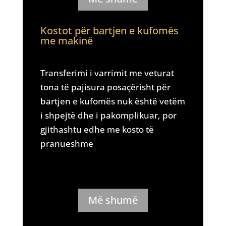
Kostot për bartjen e kufomës
me makinë
Transferimi i varrimit me veturat
tona të pajisura posaçërisht për
bartjen e kufomës nuk është vetëm
i shpejtë dhe i pakomplikuar, por
gjithashtu edhe me kosto të
pranueshme
Më shumë