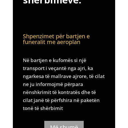
Shpenzimet për bartjen e
funeralit me aeroplan
Në bartjen e kufomës si një
transport i veçantë nga ajri, ka
ngarkesa të mallrave ajrore, të cilat
ne ju informojmë përpara
nënshkrimit të kontratës dhe të
cilat janë të përfshira në paketën
tonë të shërbimit
Më shumë