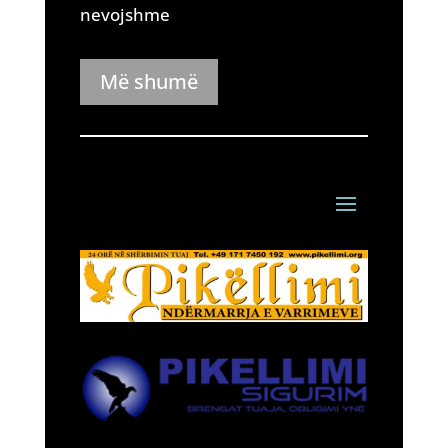
nevojshme
Më shumë