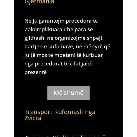
Gjermania
Ne ju garantojm procedura të
pakomplikuara dhe para së
gjithash, ne organizojmë shpejt
bartjen e kufomave, në mënyrë që
ju të mos të mbeteni të kufizuar
nga procedurat të cilat janë
prezentë
Më shumë
Transport Kufomash nga
Zvicra