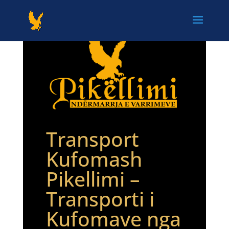
Transport
Kufomash
Pikellimi –
Transporti i
Kufomave nga