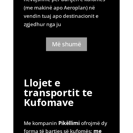
(me makinë apo Aeroplan) në
vendin tuaj apo destinacionit e
zgjedhur nga ju
Më shumë
Llojet e
transportit te
Kufomave
Me kompanin
Pikëllimi
ofrojmë dy
forma të bartjes së kufomës:
me