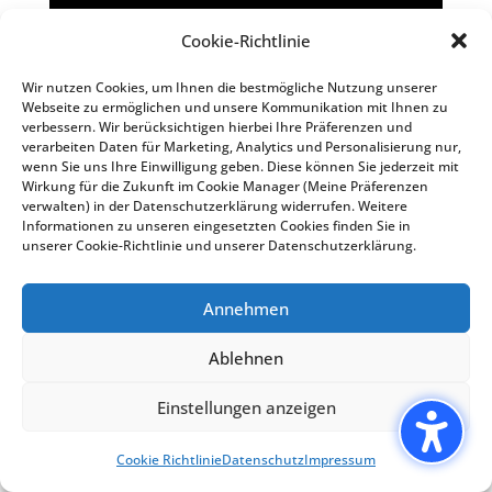
Cookie-Richtlinie
Kompania
Wir nutzen Cookies, um Ihnen die bestmögliche Nutzung unserer
Pikëllimi punon
Webseite zu ermöglichen und unsere Kommunikation mit Ihnen zu
verbessern. Wir berücksichtigen hierbei Ihre Präferenzen und
me ndershmëri
verarbeiten Daten für Marketing, Analytics und Personalisierung nur,
wenn Sie uns Ihre Einwilligung geben. Diese können Sie jederzeit mit
dhe me
Wirkung für die Zukunft im Cookie Manager (Meine Präferenzen
verwalten) in der Datenschutzerklärung widerrufen. Weitere
besueshmëri. Ne
Informationen zu unseren eingesetzten Cookies finden Sie in
unserer Cookie-Richtlinie und unserer Datenschutzerklärung.
ofrojmë këshilla,
kujdesje
Annehmen
individual dhe
Ablehnen
shërbime të
besueshme rreth
Einstellungen anzeigen
varrimit dhe
Cookie Richtlinie
Datenschutz
Impressum
riatdhesimit ose