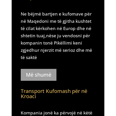
Ne bëjmë bartjen e kufomave për
në Maqedoni me të gjitha kushtet
të cilat kërkohen në Europ dhe në
shtetin tuaj,nëse ju vendosni për
kompanin tonë Pikëllimi keni
zgjedhur njerzit më serioz dhe më
të saktë
Më shumë
Transport Kufomash për në
Kroaci
Kompania jonë ka përvojë në këtë