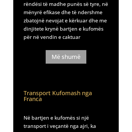
rëndësi të madhe punës së tyre, në
mënyrë efikase dhe të ndershme
zbatojnë nevojat e kërkuar dhe me
dinjitete krynë bartjen e kufomës
për në vendin e caktuar
Më shumë
Transport Kufomash nga
Franca
Në bartjen e kufomës si një
transport i veçantë nga ajri, ka