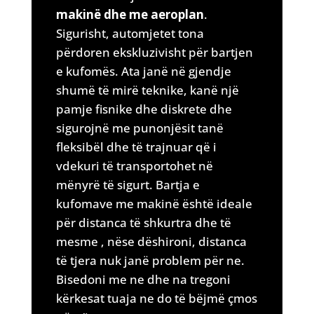
makinë dhe me aeroplan
.
Sigurisht, automjetet tona
përdoren ekskluzivisht për bartjen
e kufomës. Ata janë në gjendje
shumë të mirë teknike, kanë një
pamje fisnike dhe diskrete dhe
sigurojnë me punonjësit tanë
fleksibël dhe të trajnuar që i
vdekuri të transportohet në
mënyrë të sigurt. Bartja e
kufomave me makinë është ideale
për distanca të shkurtra dhe të
mesme , nëse dëshironi, distanca
të tjera nuk janë problem për ne.
Bisedoni me ne dhe na tregoni
kërkesat tuaja ne do të bëjmë çmos