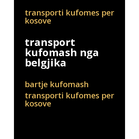
transporti kufomes per
kosove
transport
kufomash nga
belgjika
bartje kufomash
transporti kufomes per
kosove