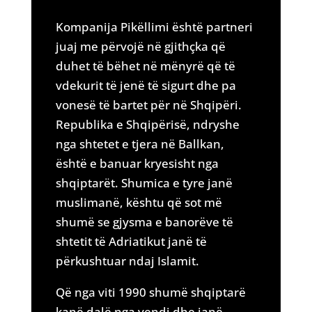
Kompanija Pikëllimi është partneri
juaj me përvojë në gjithçka që
duhet të bëhet në mënyrë që të
vdekurit të jenë të sigurt dhe pa
vonesë të bartet për në Shqipëri.
Republika e Shqipërisë, ndryshe
nga shtetet e tjera në Ballkan,
është e banuar kryesisht nga
shqiptarët. Shumica e tyre janë
muslimanë, kështu që sot më
shumë se gjysma e banorëve të
shtetit të Adriatikut janë të
përkushtuar ndaj Islamit.
Që nga viti 1990 shumë shqiptarë
kanë dalë nga vendi dhe janë