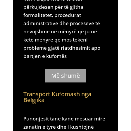
përkujdesen për të gjitha
formalitetet, procedurat
administrative dhe proceseve të
nevojshme në mënyrë që ju në
këtë mënyrë që mos tëkeni
probleme gjatë riatdhesimit apo
bartjen e kufomës
Më shumë
Transport Kufomash nga
Belgjika
Punonjësit tanë kanë mësuar mirë
zanatin e tyre dhe i kushtojnë