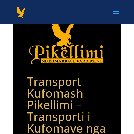
Transport
Kufomash
Pikellimi –
Transporti i
Kufomave nga