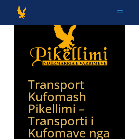
Transport
Kufomash
Pikellimi –
Transporti i
Kufomave nga