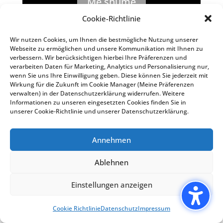
Më shumë
Cookie-Richtlinie
Wir nutzen Cookies, um Ihnen die bestmögliche Nutzung unserer
Webseite zu ermöglichen und unsere Kommunikation mit Ihnen zu
verbessern. Wir berücksichtigen hierbei Ihre Präferenzen und
verarbeiten Daten für Marketing, Analytics und Personalisierung nur,
wenn Sie uns Ihre Einwilligung geben. Diese können Sie jederzeit mit
Wirkung für die Zukunft im Cookie Manager (Meine Präferenzen
verwalten) in der Datenschutzerklärung widerrufen. Weitere
Informationen zu unseren eingesetzten Cookies finden Sie in
unserer Cookie-Richtlinie und unserer Datenschutzerklärung.
Annehmen
Pikellimi arbeitet ohne versteckte
Ablehnen
Kosten oder Gebühren. Auf der
Einstellungen anzeigen
Grundlage Ihrer Wünsche und
Anforderungen erstellen wir Ihnen
Cookie Richtlinie
Datenschutz
Impressum
ein Angebot, auf das Sie sich