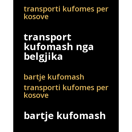
transporti kufomes per
kosove
transport
kufomash nga
belgjika
bartje kufomash
transporti kufomes per
kosove
bartje kufomash